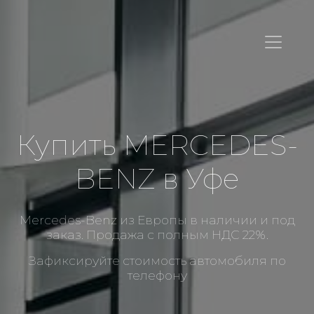
Купить MERCEDES-
BENZ в Уфе
Mercedes-Benz из Европы в наличии и под
заказ. Продажа с полным НДС 22%.
Зафиксируйте стоимость автомобиля по
телефону