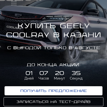
Купить GEELY
Coolray в Казани
С выгодой только в августе
До конца акции:
01
07
20
35
Дней
Часов
Минут
Секунд
Получить предложение
Записаться на тест-драйв