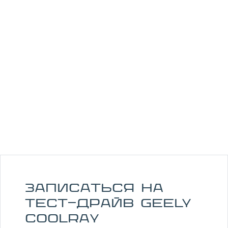
Макс. скорость
195 км\ч
Расход
6.4 л
Заказать комплектацию
Записаться на
тест-драйв GEELY
Coolray