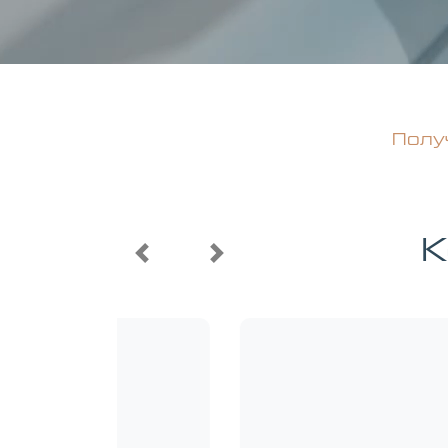
Полу
К
Мощность
Двигатель
Previous
Next
150 л.с.
1.6 л