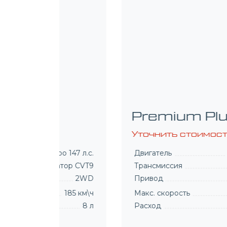
Prestige Plus
Уточнить стоимость
Двигатель
1.5 Turbo 147 л.с.
Трансмиссия
Вариатор CVT9
Привод
2WD
Макс. скорость
185 км\ч
Расход
8 л