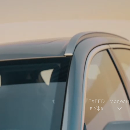
EXEED
Модели
в Уфе