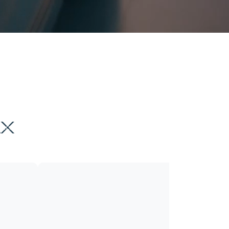
-драйв
LX
кс. скорость
Трансмиссия
208 км\ч
Робот