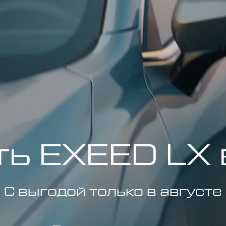
ть EXEED LX 
С выгодой только в августе