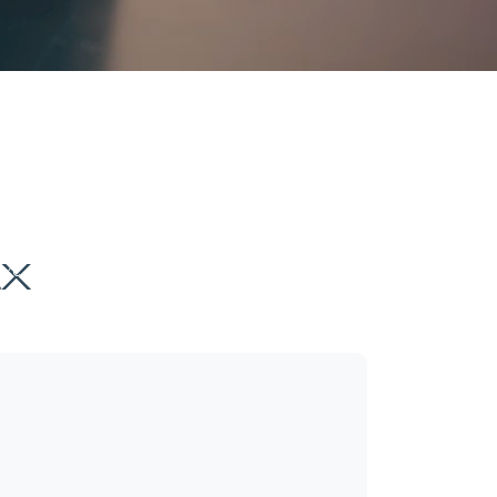
-драйв
LX
кс. скорость
Трансмиссия
208 км\ч
Робот