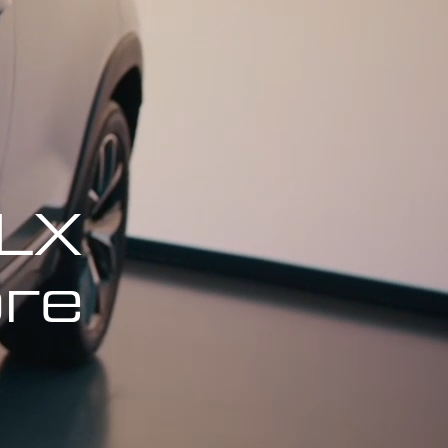
 LX
рге