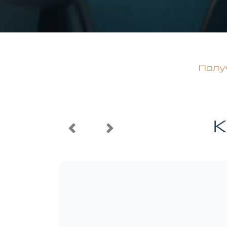
Полу
Мощность
Двигатель
К
Previous
Next
150 л.с.
1.6 л