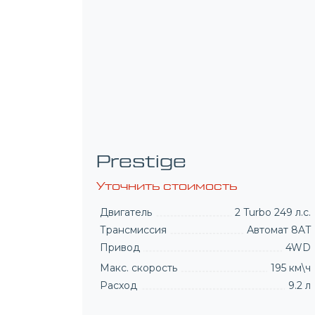
President 7 мест
Уточнить стоимость
Двигатель
2 Turbo 249 л.с.
Трансмиссия
Автомат 8AT
Привод
4WD
Макс. скорость
195 км\ч
Расход
9.2 л