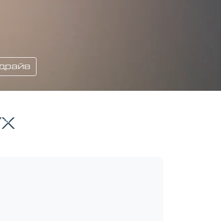
-драйв
VX
кс. скорость
Трансмиссия
195 км\ч
Автомат