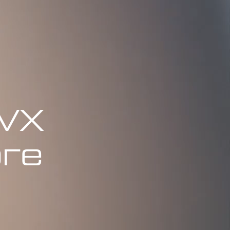
 VX
рге