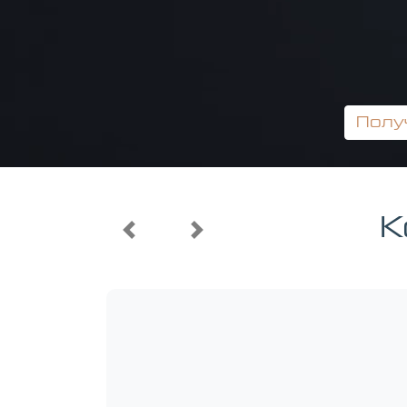
Полу
Мощность
Двигатель
К
Previous
Next
249 л.с.
2 л