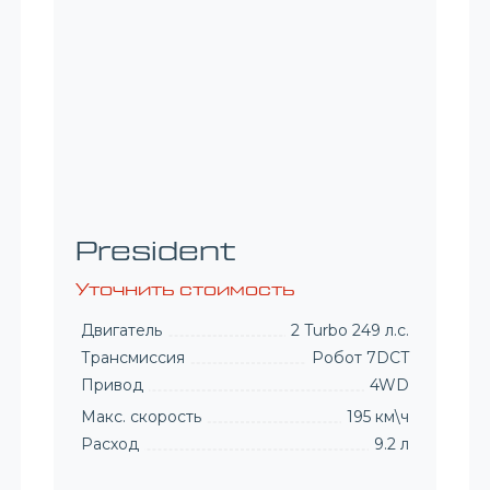
President 6 мест
Уточнить стоимость
Двигатель
2 Turbo 249 л.с.
Трансмиссия
Автомат 8AT
Привод
4WD
Макс. скорость
195 км\ч
Расход
9.2 л