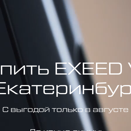
пить EXEED
Екатеринбу
С выгодой только в августе