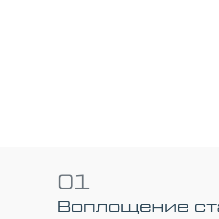
01
Воплощение ст